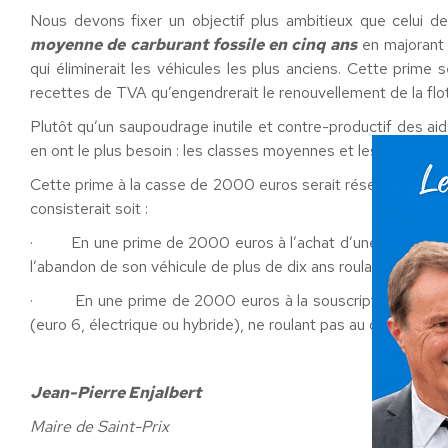
Nous devons fixer un objectif plus ambitieux que celui d
moyenne de carburant fossile en cinq ans
en majorant 
qui éliminerait les véhicules les plus anciens. Cette prime
recettes de TVA qu’engendrerait le renouvellement de la flo
Plutôt qu’un saupoudrage inutile et contre-productif des ai
en ont le plus besoin : les classes moyennes et les plus dé
Cette prime à la casse de 2000 euros serait réservée aux véh
consisterait soit :
· En une prime de 2000 euros à l’achat d’une voiture neuve
l’abandon de son véhicule de plus de dix ans roulant au diesel
· En une prime de 2000 euros à la souscription d’une Lo
(euro 6, électrique ou hybride), ne roulant pas au diesel, pour
Jean-Pierre Enjalbert
Maire de Saint-Prix