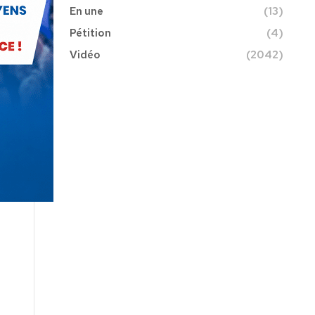
En une
(13)
Pétition
(4)
Vidéo
(2042)