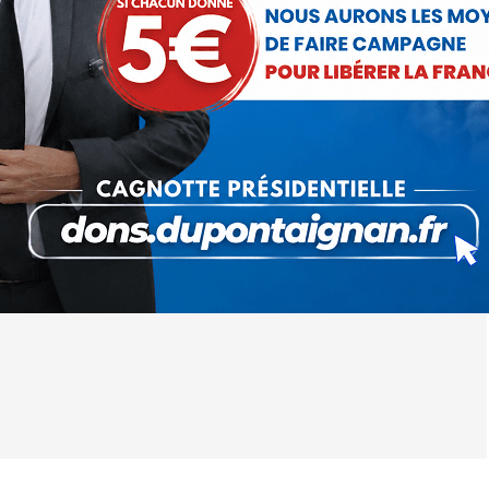
ebout La France
23 septembre 2017
 cet article
ger
Partager
Partager
Partager
sur
sur
sur
Pinterest
LinkedIn
WhatsApp