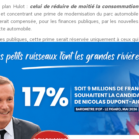
e plan Hulot :
celui de réduire de moitié la consommation
et concentrant une prime de modernisation du parc automobile
 serait compensée, pour les finances publiques, par les nouvelles
tte automobile.
des publiques, cette prime serait réservée uniquement à ceux qui
favorisées, les PME/TPE.
icules de plus de dix ans et serait poursuivi pendant 5 ans. Elle
 (euro 6, électrique ou hybride) ne roulant pas au diesel pour
.
cation Longue Durée d’au moins cinq ans d’une voiture neuve
 l’abandon d’un véhicule de plus de dix ans roulant au diesel.