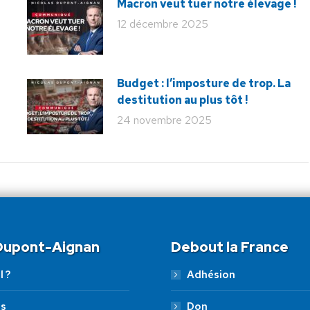
Macron veut tuer notre élevage !
12 décembre 2025
Budget : l’imposture de trop. La
destitution au plus tôt !
24 novembre 2025
 Dupont-Aignan
Debout la France
l ?
Adhésion
es
Don