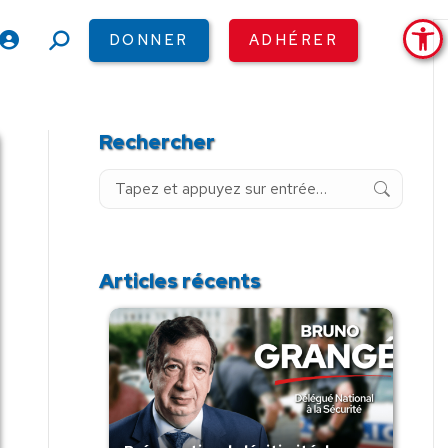
Ouv
DONNER
ADHÉRER
Recherche
:
Rechercher
Recherche
:
Articles récents