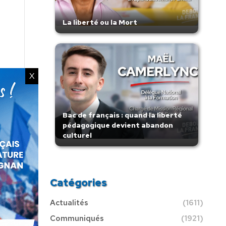
La liberté ou la Mort
X
Bac de français : quand la liberté
pédagogique devient abandon
culturel
Catégories
Actualités
(1611)
Communiqués
(1921)