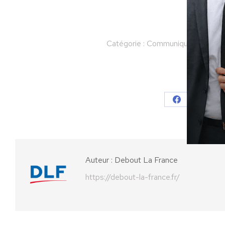
Catégorie :
Communiqués
Par
D
Partager
Partager
Parta
sur
sur
Facebook
X
Auteur :
Debout La France
https://debout-la-france.fr/