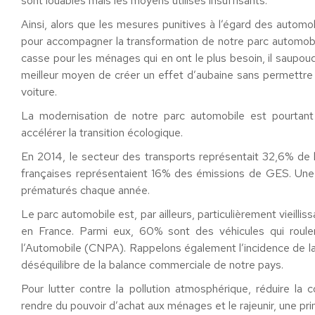
sont louables mais les moyens utilisés insuffisants.
Ainsi, alors que les mesures punitives à l’égard des automob
pour accompagner la transformation de notre parc automobile
casse pour les ménages qui en ont le plus besoin, il saupou
meilleur moyen de créer un effet d’aubaine sans permettre
voiture.
La modernisation de notre parc automobile est pourtant u
accélérer la transition écologique.
En 2014, le secteur des transports représentait 32,6% de l
françaises représentaient 16% des émissions de GES. Une
prématurés chaque année.
Le parc automobile est, par ailleurs, particulièrement vieillis
en France. Parmi eux, 60% sont des véhicules qui roulen
l’Automobile (CNPA). Rappelons également l’incidence de la 
déséquilibre de la balance commerciale de notre pays.
Pour lutter contre la pollution atmosphérique, réduire l
rendre du pouvoir d’achat aux ménages et le rajeunir, une pri