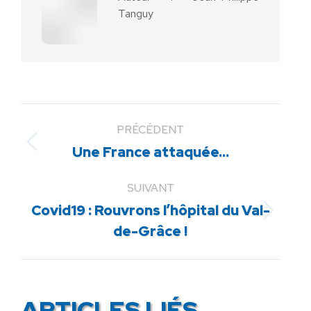
Tanguy
PRÉCÉDENT
Article
Une France attaquée…
précédent
:
SUIVANT
Covid19 : Rouvrons l’hôpital du Val-
Article
de-Grâce !
suivant
:
ARTICLES LIÉS