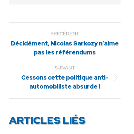
PRÉCÉDENT
Décidément, Nicolas Sarkozy n’aime
Article
pas les référendums
précédent
:
SUIVANT
Cessons cette politique anti-
Article
automobiliste absurde !
suivant
:
ARTICLES LIÉS