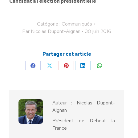
Candidat à l’élection présidentielle
Catégorie :
Communiqués
Par
Nicolas Dupont-Aignan
30 juin 2016
Partager cet article
Partager
Partager
Partager
Partager
Partager
sur
sur
sur
sur
sur
Facebook
X
Pinterest
LinkedIn
WhatsApp
Auteur :
Nicolas Dupont-
Aignan
Président de Debout la
France