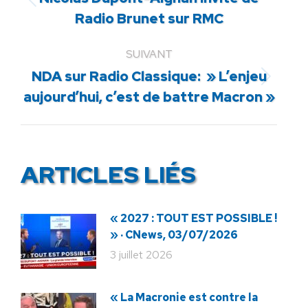
Article
Radio Brunet sur RMC
précédent
:
SUIVANT
NDA sur Radio Classique: » L’enjeu
Article
aujourd’hui, c’est de battre Macron »
suivant
:
ARTICLES LIÉS
« 2027 : TOUT EST POSSIBLE !
» · CNews, 03/07/2026
3 juillet 2026
« La Macronie est contre la