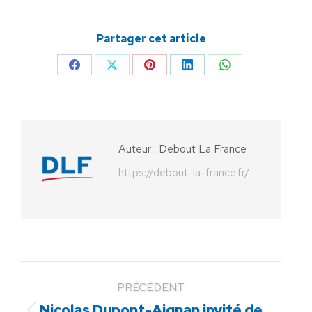
Partager cet article
Partager
Partager
Partager
Partager
Partager
sur
sur
sur
sur
sur
Facebook
X
Pinterest
LinkedIn
WhatsApp
Auteur :
Debout La France
https://debout-la-france.fr/
PRÉCÉDENT
Nicolas Dupont-Aignan invité de