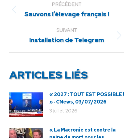
PRÉCÉDENT
Article
Sauvons l’élevage français !
précédent
:
SUIVANT
Article
Installation de Telegram
suivant
:
ARTICLES LIÉS
« 2027 : TOUT EST POSSIBLE !
» · CNews, 03/07/2026
3 juillet 2026
« La Macronie est contre la
peine de mort pour les