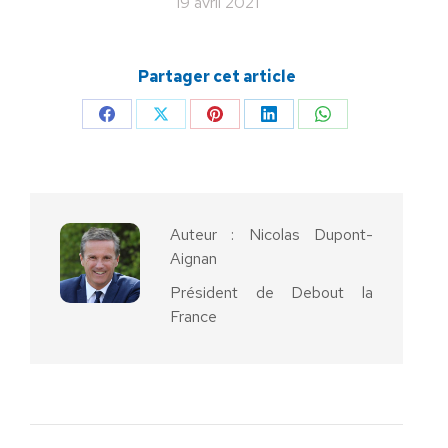
19 avril 2021
Partager cet article
Partager
Partager
Partager
Partager
Partager
sur
sur
sur
sur
sur
Facebook
X
Pinterest
LinkedIn
WhatsApp
Auteur :
Nicolas Dupont-
Aignan
Président de Debout la
France