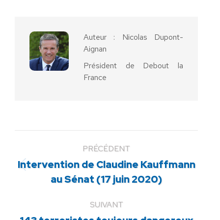
Facebook
X
Pinterest
LinkedIn
WhatsApp
Auteur :
Nicolas Dupont-
Aignan
Président de Debout la
France
PRÉCÉDENT
Intervention de Claudine Kauffmann
Article
au Sénat (17 juin 2020)
précédent
:
SUIVANT