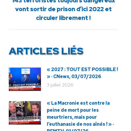
143 terroristes toujours dangereux
Article
vont sortir de prison d’ici 2022 et
suivant
circuler librement !
:
ARTICLES LIÉS
« 2027 : TOUT EST POSSIBLE !
» · CNews, 03/07/2026
3 juillet 2026
« La Macronie est contre la
peine de mort pour les
meurtriers, mais pour
l’euthanasie de nos aînés ! » ·