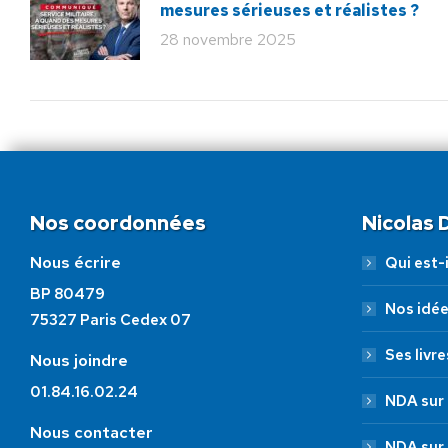
mesures sérieuses et réalistes ?
28 novembre 2025
Nos coordonnées
Nicolas
Nous écrire
Qui est-i
BP 80479
Nos idé
75327 Paris Cedex 07
Ses livre
Nous joindre
01.84.16.02.24
NDA sur 
Nous contacter
NDA sur