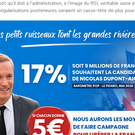
ôt qu’il doit à l’administration, à l’image du RSI, véritable usine à
gularisations postérieures seraient un casse-tête de plus pour
 en Allemagne est un véritable parcours du combattant pour le
 sont de moins en moins assurées, essaye de trouver un moyen
nt la pression fiscale globale.
olas Dupont-Aignan
19 novembre 2016