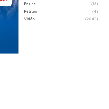
En une
(13)
Pétition
(4)
Vidéo
(2042)