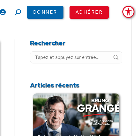
Ouv
DONNER
ADHÉRER
Recherche
:
Rechercher
Recherche
:
Articles récents