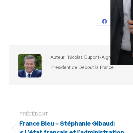
Partager
Partager
Parta
sur
sur
Facebook
X
Auteur :
Nicolas Dupont-Aignan
Président de Debout la France
PRÉCÉDENT
France Bleu – Stéphanie Gibaud:
Article
« L’état français et l’administration