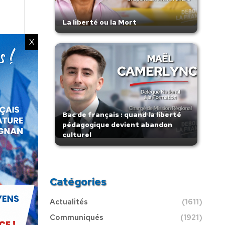
La liberté ou la Mort
X
Bac de français : quand la liberté
pédagogique devient abandon
culturel
Catégories
Actualités
(1611)
Communiqués
(1921)