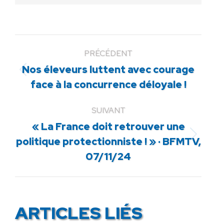
PRÉCÉDENT
Nos éleveurs luttent avec courage
Article
face à la concurrence déloyale !
précédent
:
SUIVANT
« La France doit retrouver une
Article
politique protectionniste ! » · BFMTV,
suivant
07/11/24
:
ARTICLES LIÉS