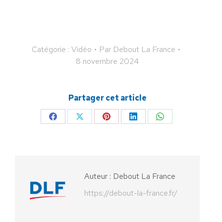
Catégorie :
Vidéo
Par
Debout La France
8 novembre 2024
Partager cet article
Partager
Partager
Partager
Partager
Partager
sur
sur
sur
sur
sur
Facebook
X
Pinterest
LinkedIn
WhatsApp
Auteur :
Debout La France
https://debout-la-france.fr/