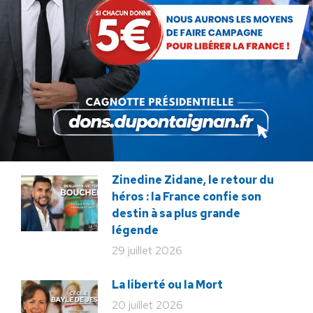
Présomption de légitimité de
l’usage des armes par les
forces de l’ordre
31 juillet 2026
Lorsque tout flambe et que
l’État s’affaisse.
30 juillet 2026
Zinedine Zidane, le retour du
héros : la France confie son
destin à sa plus grande
légende
29 juillet 2026
La liberté ou la Mort
20 juillet 2026