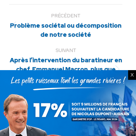
PRÉCÉDENT
Problème sociétal ou décomposition
Article
de notre société
précédent
:
SUIVANT
Après l’intervention du baratineur en
chef, Emmanuel Macron, plus que
Article
X
jamais besoin d’une opposition pour
suivant
voter la censure !
:
ARTICLES LIÉS