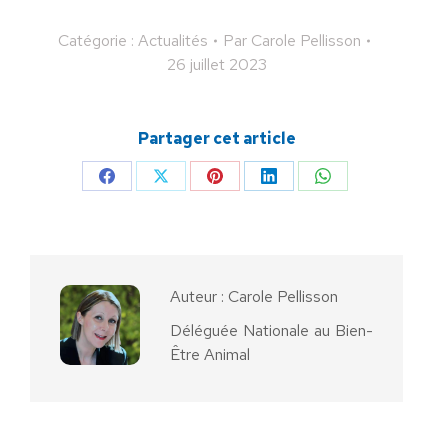
Catégorie :
Actualités
Par
Carole Pellisson
26 juillet 2023
Partager cet article
Partager
Partager
Partager
Partager
Partager
sur
sur
sur
sur
sur
Facebook
X
Pinterest
LinkedIn
WhatsApp
Auteur :
Carole Pellisson
Déléguée Nationale au Bien-
Être Animal