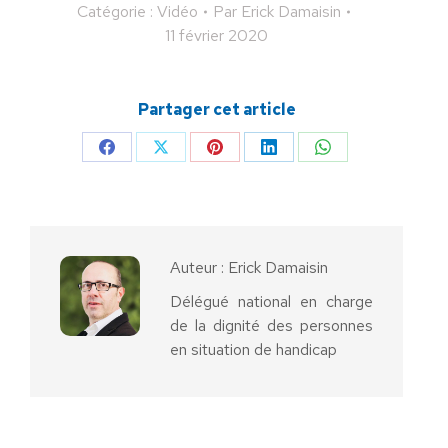
Catégorie :
Vidéo
Par
Erick Damaisin
11 février 2020
Partager cet article
Partager
Partager
Partager
Partager
Partager
sur
sur
sur
sur
sur
Facebook
X
Pinterest
LinkedIn
WhatsApp
Auteur :
Erick Damaisin
Délégué national en charge
de la dignité des personnes
en situation de handicap