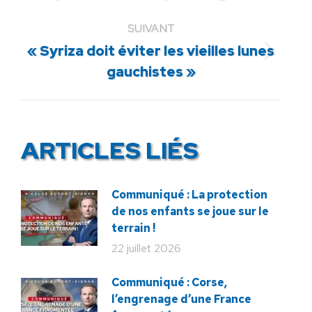
:
SUIVANT
« Syriza doit éviter les vieilles lunes
Article
gauchistes »
suivant
:
ARTICLES LIÉS
Communiqué : La protection
de nos enfants se joue sur le
terrain !
22 juillet 2026
Communiqué : Corse,
l’engrenage d’une France