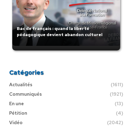
Bac de français : quand la liberté
pédagogique devient abandon culturel
Catégories
Actualités
(1611)
Communiqués
(1921)
En une
(13)
Pétition
(4)
Vidéo
(2042)