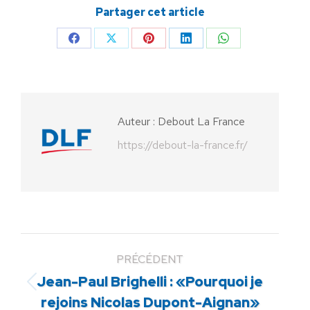
Partager cet article
Partager
Partager
Partager
Partager
Partager
sur
sur
sur
sur
sur
Facebook
X
Pinterest
LinkedIn
WhatsApp
Auteur :
Debout La France
https://debout-la-france.fr/
PRÉCÉDENT
Jean-Paul Brighelli : «Pourquoi je
Article
rejoins Nicolas Dupont-Aignan»
précédent