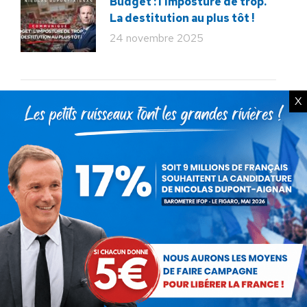
Budget : l’imposture de trop.
La destitution au plus tôt !
24 novembre 2025
X
Rechercher
Recherche
:
Articles récents