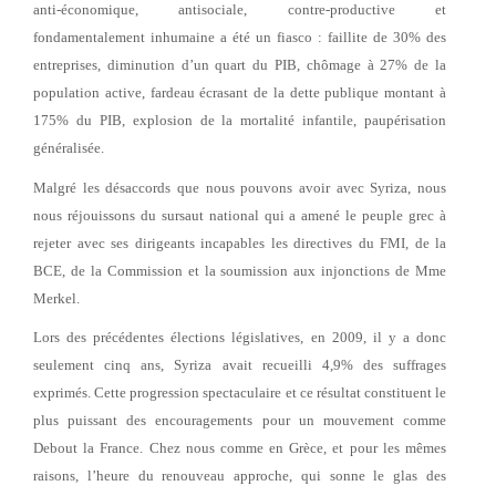
anti-économique, antisociale, contre-productive et
fondamentalement inhumaine a été un fiasco : faillite de 30% des
entreprises, diminution d’un quart du PIB, chômage à 27% de la
population active, fardeau écrasant de la dette publique montant à
175% du PIB, explosion de la mortalité infantile, paupérisation
généralisée.
Malgré les désaccords que nous pouvons avoir avec Syriza, nous
nous réjouissons du sursaut national qui a amené le peuple grec à
rejeter avec ses dirigeants incapables les directives du FMI, de la
BCE, de la Commission et la soumission aux injonctions de Mme
Merkel.
Lors des précédentes élections législatives, en 2009, il y a donc
seulement cinq ans, Syriza avait recueilli 4,9% des suffrages
exprimés. Cette progression spectaculaire et ce résultat constituent le
plus puissant des encouragements pour un mouvement comme
Debout la France. Chez nous comme en Grèce, et pour les mêmes
raisons, l’heure du renouveau approche, qui sonne le glas des