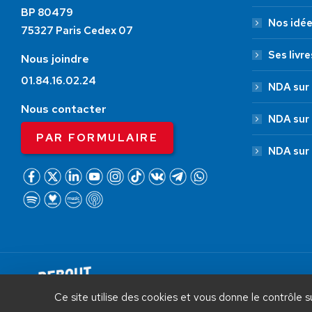
BP 80479
Nos idé
75327 Paris Cedex 07
Ses livre
Nous joindre
01.84.16.02.24
NDA sur 
Nous contacter
NDA sur
PAR FORMULAIRE
NDA sur
AIDEZ NOUS À
LIBÉRER LA FRANCE
Debout La France © 2026 | Designed 
Ce site utilise des cookies et vous donne le contrôle 