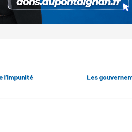
 l’impunité
Les gouverneme
Article
suivant
: