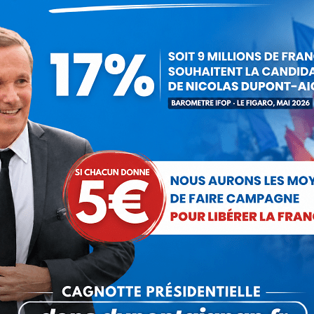
riers avec des esclaves en Chine et quand on impose à nos us
able.
 "made in France"
. Le seul moyen pour inverser la courbe d
ndialisation.
tégorie :
Communiqués
Par
Debout La France
30 janvier 201
Partager cet article
Partager
Partager
Partager
Partager
Partager
sur
sur
sur
sur
sur
Facebook
X
Pinterest
LinkedIn
WhatsApp