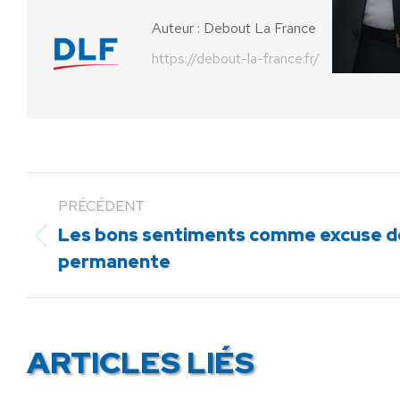
Auteur :
Debout La France
https://debout-la-france.fr/
PRÉCÉDENT
Les bons sentiments comme excuse de
Article
permanente
précédent
:
ARTICLES LIÉS