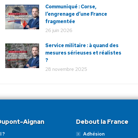
Communiqué : Corse,
l’engrenage d’une France
fragmentée
26 juin 2026
Service militaire : à quand des
mesures sérieuses et réalistes
?
28 novembre 2025
 Dupont-Aignan
Debout la France
l ?
Adhésion