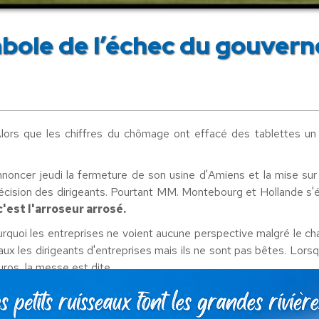
bole de l’échec du gouver
lors que les chiffres du chômage ont effacé des tablettes un
noncer jeudi la fermeture de son usine d'Amiens et la mise sur 
 décision des dirigeants. Pourtant MM. Montebourg et Hollande s'ét
'est l'arroseur arrosé.
urquoi les entreprises ne voient aucune perspective malgré le c
aux les dirigeants d'entreprises mais ils ne sont pas bêtes. Lor
ros, la messe est dite.
 de l'être
. D'autres pays tout aussi ouverts sur le monde et
auté de l'échange, ils ont choisi de lourdement taxer les importati