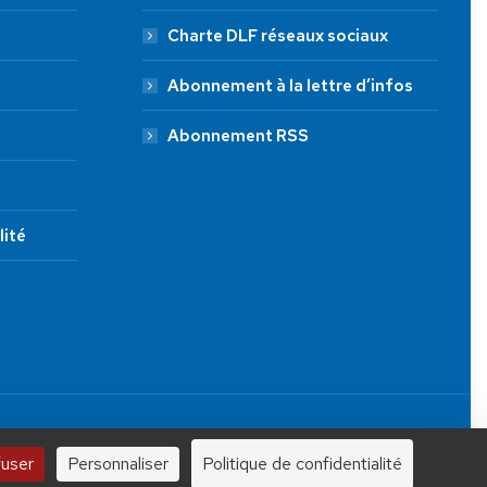
Charte DLF réseaux sociaux
Abonnement à la lettre d’infos
Abonnement RSS
lité
JE FAIS UN DON À DLF
Tous droits réservés.
100 €
250 €
1000 €
fuser
Personnaliser
Politique de confidentialité