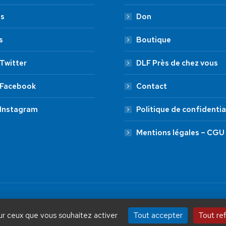
es
Don
s
Boutique
Twitter
DLF Près de chez vous
 Facebook
Contact
 Instagram
Politique de confidentia
Mentions légales – CGU
by Aryup.com
ADHÉSION
20 €
50 €
Tout accepter
Tout re
sur ceux que vous souhaitez activer