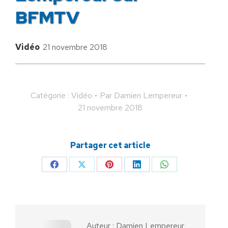
BFMTV
Vidéo
21 novembre 2018
Catégorie :
Vidéo
Par
Damien Lempereur
21 novembre 2018
Partager cet article
Partager
Partager
Partager
Partager
Partager
sur
sur
sur
sur
sur
Facebook
X
Pinterest
LinkedIn
WhatsApp
Auteur :
Damien Lempereur