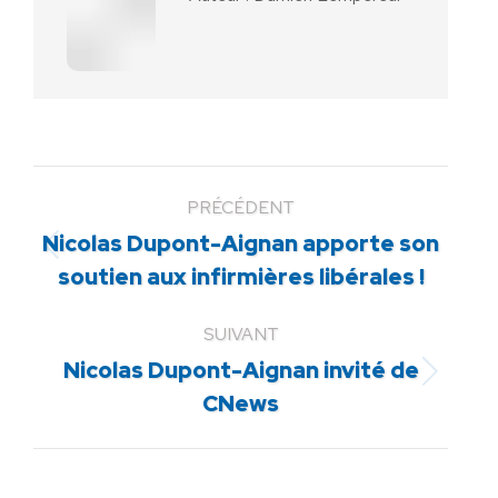
PRÉCÉDENT
Nicolas Dupont-Aignan apporte son
Article
soutien aux infirmières libérales !
précédent
:
SUIVANT
Nicolas Dupont-Aignan invité de
Article
CNews
suivant
: