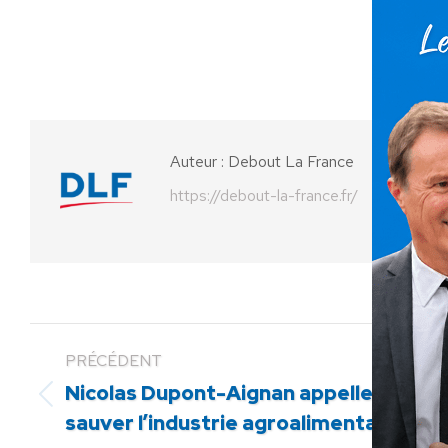
Auteur :
Debout La France
https://debout-la-france.fr/
PRÉCÉDENT
Nicolas Dupont-Aignan appelle le go
Article
sauver l’industrie agroalimentaire en
précédent