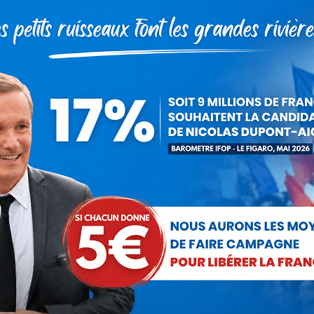
Partager cet article
Partager
Partager
Partager
Partager
Partager
sur
sur
sur
sur
sur
Facebook
X
Pinterest
LinkedIn
WhatsApp
uvernement à
La proportionnelle
Article
 Bretagne
suivant