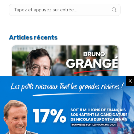
Recherche
:
Articles récents
X
Présomption de légitimité de l’usage des
armes par les forces de l’ordre