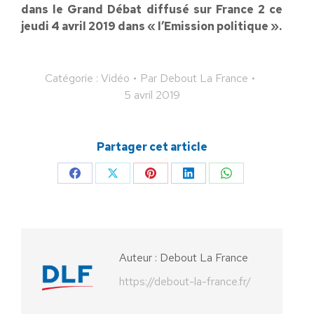
dans le Grand Débat diffusé sur France 2 ce
jeudi 4 avril 2019 dans « l’Emission politique ».
Catégorie :
Vidéo
Par
Debout La France
5 avril 2019
Partager cet article
Partager
Partager
Partager
Partager
Partager
sur
sur
sur
sur
sur
Facebook
X
Pinterest
LinkedIn
WhatsApp
Auteur :
Debout La France
https://debout-la-france.fr/