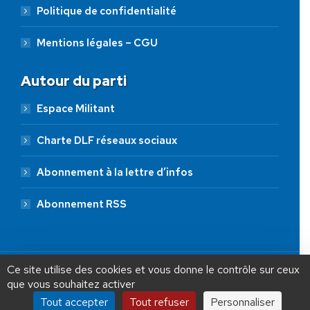
Politique de confidentialité
Mentions légales – CGU
Autour du parti
Espace Militant
Charte DLF réseaux sociaux
Abonnement à la lettre d’infos
Abonnement RSS
AIDEZ NOUS À
LIBÉRER LA FRANCE
JE FAIS UN DON À DLF
Ce site utilise des cookies et vous donne le contrôle sur ceux
que vous souhaitez activer
ADHÉSION
20 €
50 €
100 €
Tout accepter
Tout refuser
Personnaliser