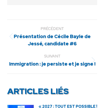
PRÉCÉDENT
Présentation de Cécile Bayle de
Article
Jessé, candidate #6
précédent
:
SUIVANT
Article
Immigration : je persiste et je signe !
suivant
:
ARTICLES LIÉS
« 2027 : TOUT EST POSSIBLE !