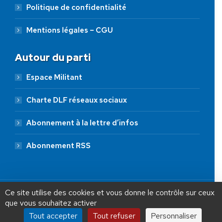
Politique de confidentialité
Mentions légales – CGU
Autour du parti
Espace Militant
Charte DLF réseaux sociaux
Abonnement à la lettre d’infos
Abonnement RSS
AIDEZ NOUS À
LIBÉRER LA FRANCE
JE FAIS UN DON À DLF
Ce site utilise des cookies et vous donne le contrôle sur ceux
que vous souhaitez activer
ADHÉSION
20 €
50 €
100 €
Tout accepter
Tout refuser
Personnaliser