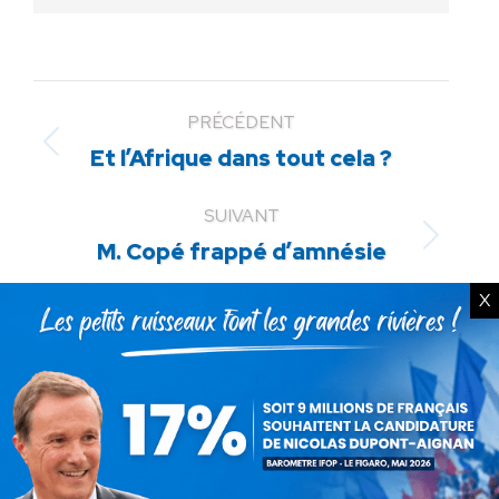
PRÉCÉDENT
Article
Et l’Afrique dans tout cela ?
précédent
:
SUIVANT
Article
M. Copé frappé d’amnésie
suivant
:
X
ARTICLES LIÉS
Communiqué : La protection
de nos enfants se joue sur le