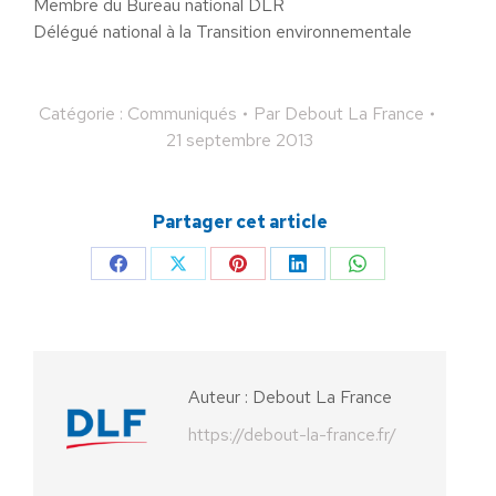
Membre du Bureau national DLR
Délégué national à la Transition environnementale
Catégorie :
Communiqués
Par
Debout La France
21 septembre 2013
Partager cet article
Partager
Partager
Partager
Partager
Partager
sur
sur
sur
sur
sur
Facebook
X
Pinterest
LinkedIn
WhatsApp
Auteur :
Debout La France
https://debout-la-france.fr/