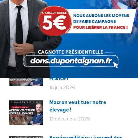
terrain !
22 juillet 2026
Communiqué : Corse,
l’engrenage d’une France
fragmentée
26 juin 2026
En ce 18 juin, le meilleur
hommage : libérer à nouveau la
France !
18 juin 2026
Macron veut tuer notre
élevage !
12 décembre 2025
Service militaire : à quand des