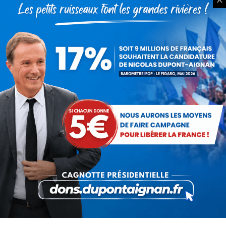
Bac de français : quand la
liberté pédagogique devient
abandon culturel
18 juillet 2026
La France au seuil d’un
engrenage stratégique ?
15 juillet 2026
Rechercher
Recherche
: