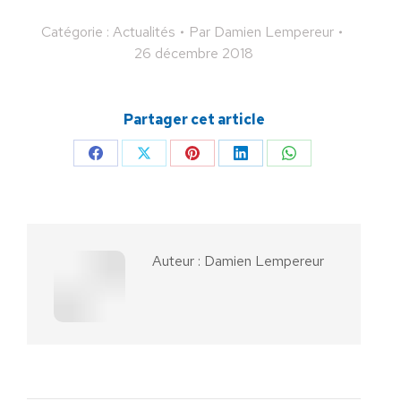
Catégorie :
Actualités
Par
Damien Lempereur
26 décembre 2018
Partager cet article
Partager
Partager
Partager
Partager
Partager
sur
sur
sur
sur
sur
Facebook
X
Pinterest
LinkedIn
WhatsApp
Auteur :
Damien Lempereur