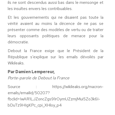
ils ne sont descendus aussi bas dans le mensonge et
les insultes envers les contribuables.
Et les gouvernements qui ne disaient pas toute la
vérité avaient au moins la décence de ne pas se
présenter comme des modèles de vertu ou de traiter
leurs opposants politiques de menace pour la
démocratie.
Debout la France exige que le Président de la
République s’explique sur les emails dévoilés par
Wikileaks.
Par Damien Lempereur,
Porte-parole de Debout la France
Source : https://wikileaks.org/macron-
emails/emailid/50207?
fbclid=IwAR1LJZoncZgs91rOymUZzmjMui5Zo3k6I-
bDuTz9HIgKPc_cpi_XHloy_p4