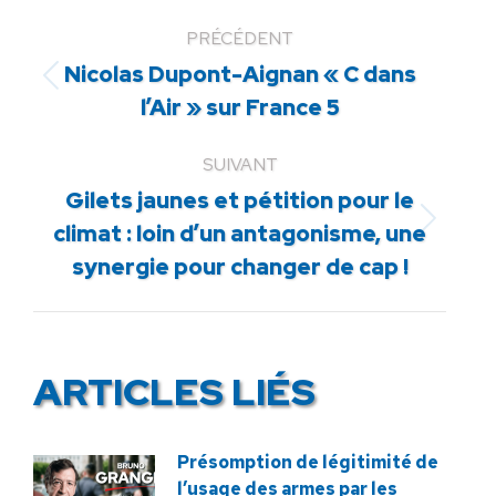
PRÉCÉDENT
Nicolas Dupont-Aignan « C dans
Article
l’Air » sur France 5
précédent
:
SUIVANT
Gilets jaunes et pétition pour le
Article
climat : loin d’un antagonisme, une
suivant
synergie pour changer de cap !
:
ARTICLES LIÉS
Présomption de légitimité de
l’usage des armes par les