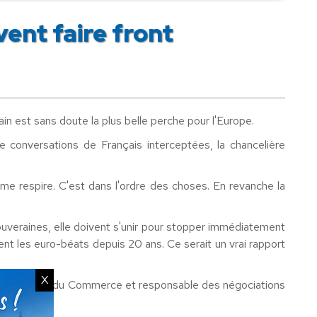
ent faire front
ain est sans doute la plus belle perche pour l'Europe.
 conversations de Français interceptées, la chancelière
me respire. C'est dans l'ordre des choses. En revanche la
souveraines, elle doivent s'unir pour stopper immédiatement
ent les euro-béats depuis 20 ans. Ce serait un vrai rapport
X
éen en charge du Commerce et responsable des négociations