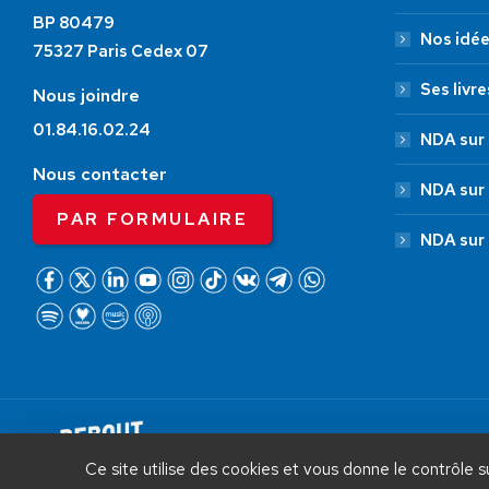
BP 80479
Nos idé
75327 Paris Cedex 07
Ses livre
Nous joindre
01.84.16.02.24
NDA sur 
Nous contacter
NDA sur
PAR FORMULAIRE
NDA sur
AIDEZ NOUS À
LIBÉRER LA FRANCE
Debout La France © 2026 | Designed 
Ce site utilise des cookies et vous donne le contrôle 