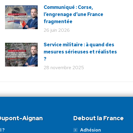
Communiqué : Corse,
l’engrenage d’une France
fragmentée
26 juin 2026
Service militaire : à quand des
mesures sérieuses et réalistes
?
28 novembre 2025
 Dupont-Aignan
Debout la France
l ?
Adhésion