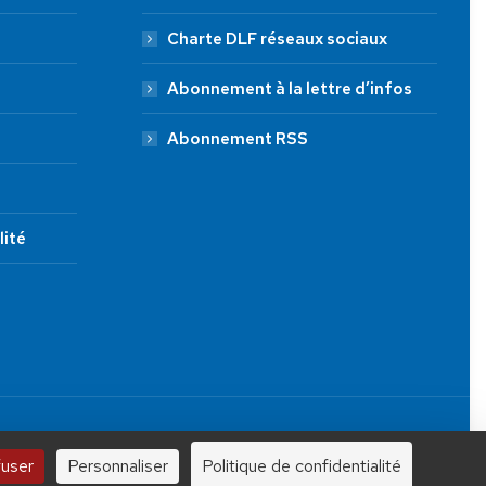
Charte DLF réseaux sociaux
Abonnement à la lettre d’infos
Abonnement RSS
lité
JE FAIS UN DON À DLF
Tous droits réservés.
100 €
250 €
1000 €
fuser
Personnaliser
Politique de confidentialité