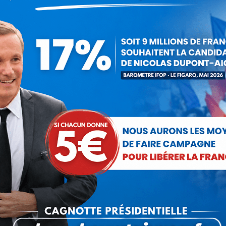
douce depuis 20 ans. Nous savons que l'Union européenne et Brux
e. Nous voulons la coopération de nations libres parce que c'e
itivement penché la balance…
égorie :
Communiqués
Par
Debout La France
24 octobre 20
Partager cet article
Partager
Partager
Partager
Partager
Partager
sur
sur
sur
sur
sur
Facebook
X
Pinterest
LinkedIn
WhatsApp