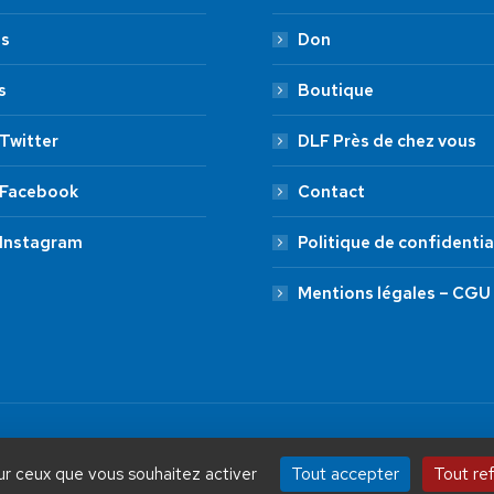
es
Don
s
Boutique
Twitter
DLF Près de chez vous
 Facebook
Contact
 Instagram
Politique de confidentia
Mentions légales – CGU
by Aryup.com
ADHÉSION
20 €
50 €
Tout accepter
Tout re
sur ceux que vous souhaitez activer