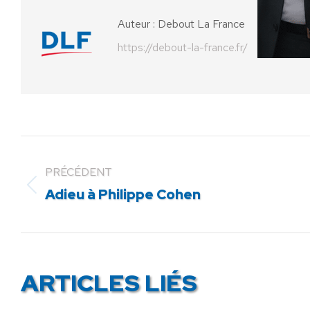
Auteur :
Debout La France
https://debout-la-france.fr/
PRÉCÉDENT
Article
Adieu à Philippe Cohen
précédent
:
ARTICLES LIÉS