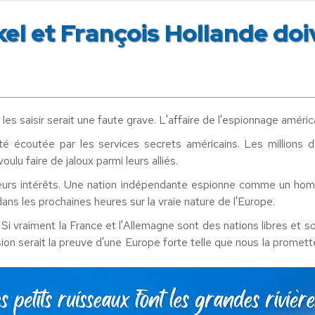
l et François Hollande doiv
es saisir serait une faute grave. L'affaire de l'espionnage améric
 écoutée par les services secrets américains. Les millions de
lu faire de jaloux parmi leurs alliés.
e leurs intérêts. Une nation indépendante espionne comme un hom
ans les prochaines heures sur la vraie nature de l'Europe.
Si vraiment la France et l'Allemagne sont des nations libres et 
ion serait la preuve d'une Europe forte telle que nous la promett
 européenne qui aura gagné. Karel de Gucht, le commissaire europ
aboutir.