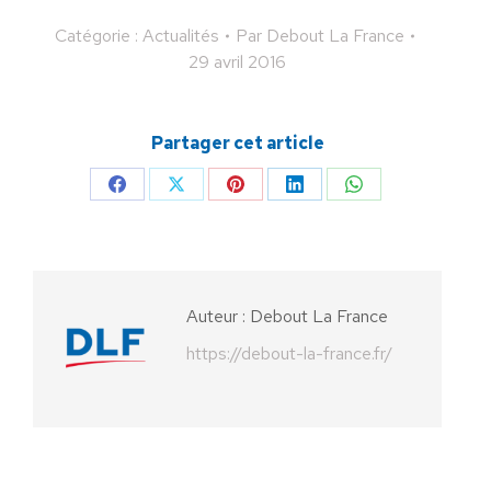
Catégorie :
Actualités
Par
Debout La France
29 avril 2016
Partager cet article
Partager
Partager
Partager
Partager
Partager
sur
sur
sur
sur
sur
Facebook
X
Pinterest
LinkedIn
WhatsApp
Auteur :
Debout La France
https://debout-la-france.fr/