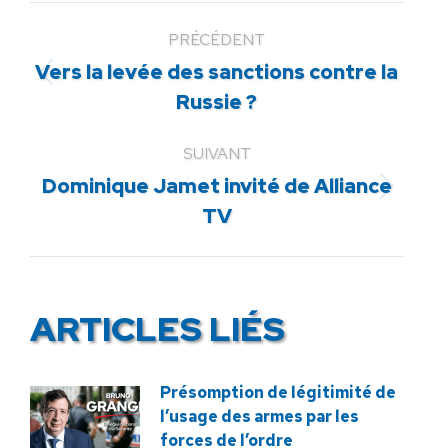
PRÉCÉDENT
Vers la levée des sanctions contre la
Article
Russie ?
précédent
:
SUIVANT
Dominique Jamet invité de Alliance
Article
TV
suivant
:
ARTICLES LIÉS
Présomption de légitimité de
l’usage des armes par les
forces de l’ordre