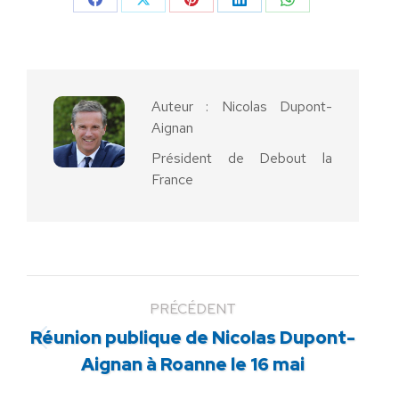
Partager
Partager
Partager
Partager
Partager
sur
sur
sur
sur
sur
Facebook
X
Pinterest
LinkedIn
WhatsApp
Auteur :
Nicolas Dupont-
Aignan
Président de Debout la
France
PRÉCÉDENT
Réunion publique de Nicolas Dupont-
Article
Aignan à Roanne le 16 mai
précédent
: