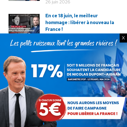
26 juin 2026
En ce 18 juin, le meilleur
hommage : libérer à nouveau la
France !
18 juin 2026
X
Macron veut tuer notre
élevage !
12 décembre 2025
Service militaire : à quand des
mesures sérieuses et
réalistes ?
28 novembre 2025
Budget : l’imposture de trop.
La destitution au plus tôt !