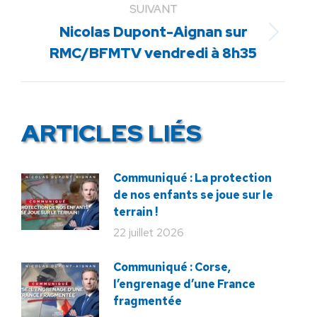
SUIVANT
Nicolas Dupont-Aignan sur
Article
RMC/BFMTV vendredi à 8h35
suivant
:
ARTICLES LIÉS
Communiqué : La protection
de nos enfants se joue sur le
terrain !
22 juillet 2026
Communiqué : Corse,
l’engrenage d’une France
fragmentée