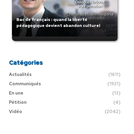
Bac de français : quand la liberté
pédagogique devient abandon culturel
Catégories
Actualités
(1611)
Communiqués
(1921)
En une
(13)
Pétition
(4)
Vidéo
(2042)