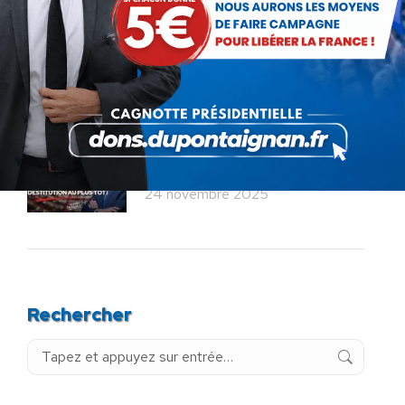
Service militaire : à quand des
mesures sérieuses et
réalistes ?
28 novembre 2025
Budget : l’imposture de trop.
La destitution au plus tôt !
24 novembre 2025
Rechercher
Recherche
: