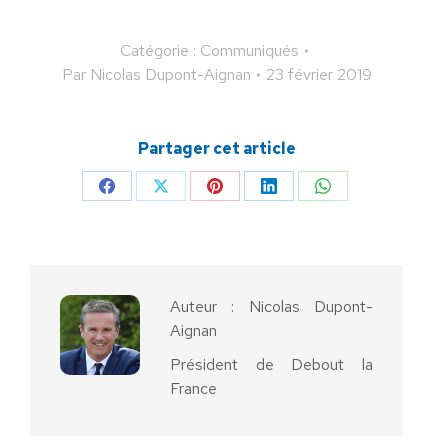
Catégorie :
Communiqués
Par
Nicolas Dupont-Aignan
23 février 2019
Partager cet article
Partager
Partager
Partager
Partager
Partager
sur
sur
sur
sur
sur
Facebook
X
Pinterest
LinkedIn
WhatsApp
Auteur :
Nicolas Dupont-
Aignan
Président de Debout la
France