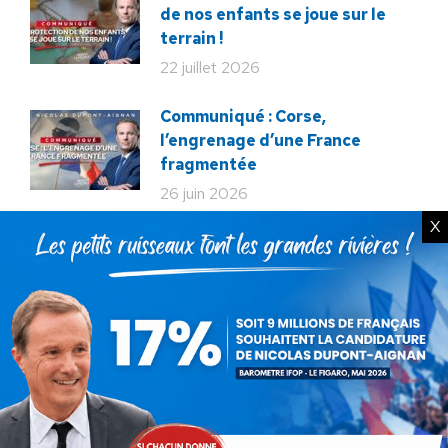
de nos enfants se joue sur le
terrain !
22 juillet 2026
Communiqué : Corse,
l’engrenage d’une France
fragmentée
26 juin 2026
X
En ce 18 juin, le meilleur
hommage : libérer à nouveau la
France !
18 juin 2026
Macron veut tuer notre
élevage !
12 décembre 2025