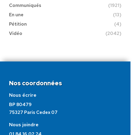
Communiqués
(1921)
En une
(13)
Pétition
(4)
Vidéo
(2042)
Nos coordonnées
Nous écrire
BP 80479
75327 Paris Cedex 07
Nous joindre
01.84.16.02.24