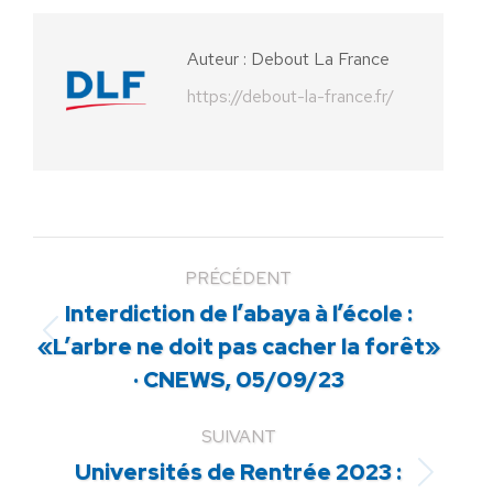
Facebook
X
Pinterest
LinkedIn
WhatsApp
Auteur :
Debout La France
https://debout-la-france.fr/
PRÉCÉDENT
Interdiction de l’abaya à l’école :
Article
«L’arbre ne doit pas cacher la forêt»
précédent
· CNEWS, 05/09/23
:
SUIVANT
Universités de Rentrée 2023 :
Article