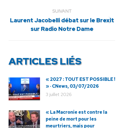
:
SUIVANT
Laurent Jacobelli débat sur le Brexit
Article
sur Radio Notre Dame
suivant
:
ARTICLES LIÉS
« 2027 : TOUT EST POSSIBLE !
» · CNews, 03/07/2026
3 juillet 2026
« La Macronie est contre la
peine de mort pour les
meurtriers, mais pour