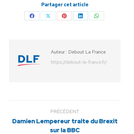
Partager cet article
Partager
Partager
Partager
Partager
Partager
sur
sur
sur
sur
sur
Facebook
X
Pinterest
LinkedIn
WhatsApp
Auteur :
Debout La France
https://debout-la-france.fr/
PRÉCÉDENT
Damien Lempereur traite du Brexit
Article
sur la BBC
précédent