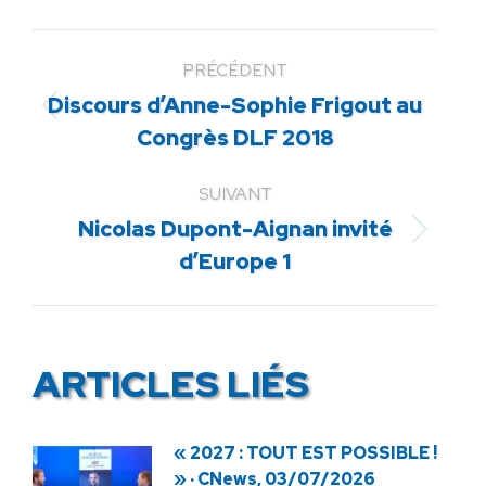
PRÉCÉDENT
Discours d’Anne-Sophie Frigout au
Article
Congrès DLF 2018
précédent
:
SUIVANT
Nicolas Dupont-Aignan invité
Article
d’Europe 1
suivant
:
ARTICLES LIÉS
« 2027 : TOUT EST POSSIBLE !
» · CNews, 03/07/2026