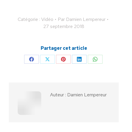
Catégorie :
Vidéo
Par
Damien Lempereur
27 septembre 2018
Partager cet article
Partager
Partager
Partager
Partager
Partager
sur
sur
sur
sur
sur
Facebook
X
Pinterest
LinkedIn
WhatsApp
Auteur :
Damien Lempereur