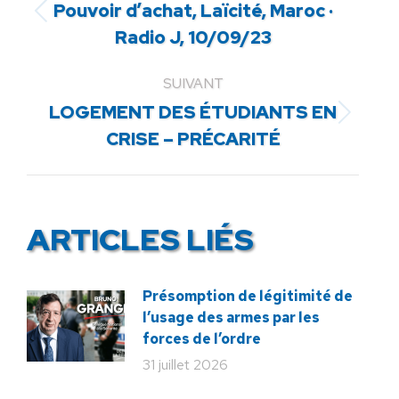
Pouvoir d’achat, Laïcité, Maroc ·
Article
Radio J, 10/09/23
précédent
:
SUIVANT
LOGEMENT DES ÉTUDIANTS EN
Article
CRISE – PRÉCARITÉ
suivant
:
ARTICLES LIÉS
Présomption de légitimité de
l’usage des armes par les
forces de l’ordre
31 juillet 2026