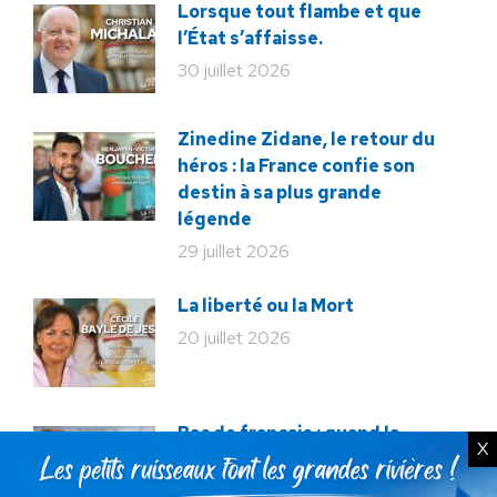
Lorsque tout flambe et que
l’État s’affaisse.
30 juillet 2026
Zinedine Zidane, le retour du
héros : la France confie son
destin à sa plus grande
légende
29 juillet 2026
La liberté ou la Mort
20 juillet 2026
Bac de français : quand la
X
liberté pédagogique devient
abandon culturel