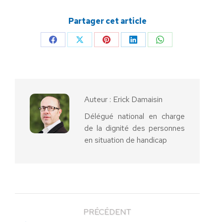
Partager cet article
Partager
Partager
Partager
Partager
Partager
sur
sur
sur
sur
sur
Facebook
X
Pinterest
LinkedIn
WhatsApp
Auteur :
Erick Damaisin
Délégué national en charge
de la dignité des personnes
en situation de handicap
PRÉCÉDENT