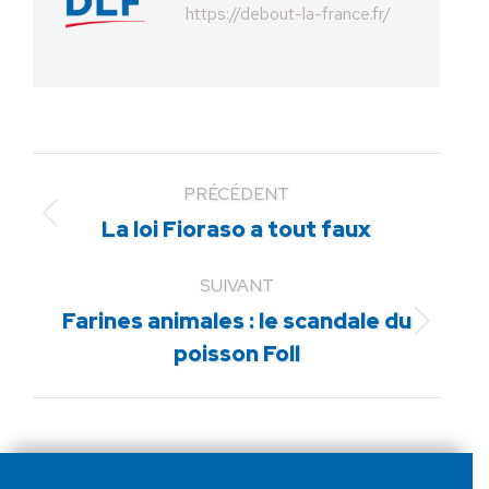
https://debout-la-france.fr/
PRÉCÉDENT
Article
La loi Fioraso a tout faux
précédent
:
SUIVANT
Farines animales : le scandale du
Article
poisson Foll
suivant
: