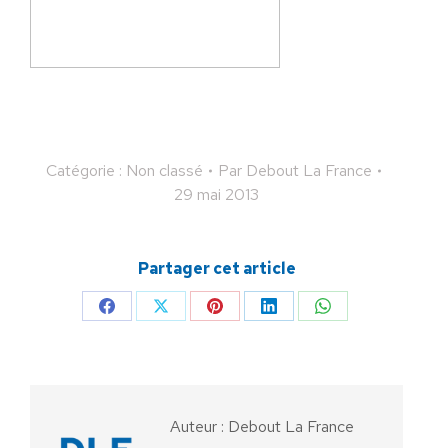
Catégorie : Non classé
Par
Debout La France
29 mai 2013
Partager cet article
Partager
Partager
Partager
Partager
Partager
sur
sur
sur
sur
sur
Facebook
X
Pinterest
LinkedIn
WhatsApp
Auteur :
Debout La France