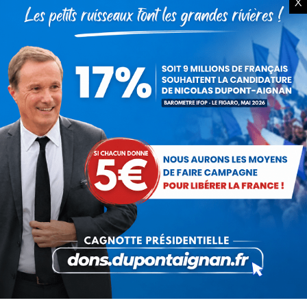
X
Service militaire : à quand des
mesures sérieuses et
réalistes ?
28 novembre 2025
Budget : l’imposture de trop.
La destitution au plus tôt !
24 novembre 2025
Rechercher
Recherche
: