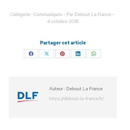
Catégorie :
Communiqués
Par
Debout La France
4 octobre 2018
Partager cet article
Partager
Partager
Partager
Partager
Partager
sur
sur
sur
sur
sur
Facebook
X
Pinterest
LinkedIn
WhatsApp
Auteur :
Debout La France
https://debout-la-france.fr/