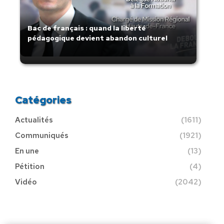
Bac de français : quand la liberté
pédagogique devient abandon culturel
Catégories
Actualités
(1611)
Communiqués
(1921)
En une
(13)
Pétition
(4)
Vidéo
(2042)