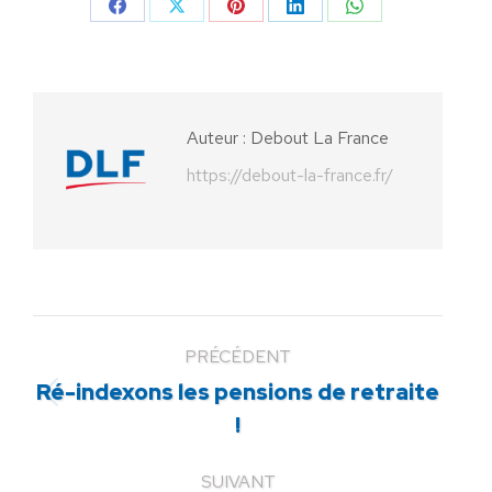
Partager
Partager
Partager
Partager
Partager
sur
sur
sur
sur
sur
Facebook
X
Pinterest
LinkedIn
WhatsApp
Auteur :
Debout La France
https://debout-la-france.fr/
PRÉCÉDENT
Ré-indexons les pensions de retraite
Article
!
précédent
:
SUIVANT