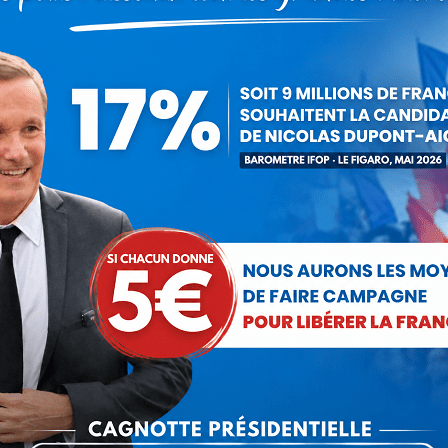
Nicolas Dupont-Aignan
6 avril 2016
 cet article
ger
Partager
Partager
Partager
sur
sur
sur
Pinterest
LinkedIn
WhatsApp