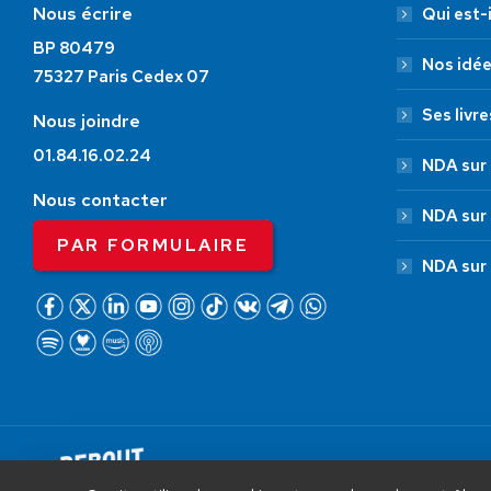
Nous écrire
Qui est-i
BP 80479
Nos idé
75327 Paris Cedex 07
Ses livre
Nous joindre
01.84.16.02.24
NDA sur 
Nous contacter
NDA sur
PAR FORMULAIRE
NDA sur
AIDEZ NOUS À
LIBÉRER LA FRANCE
Debout La France © 2026 | Designed 