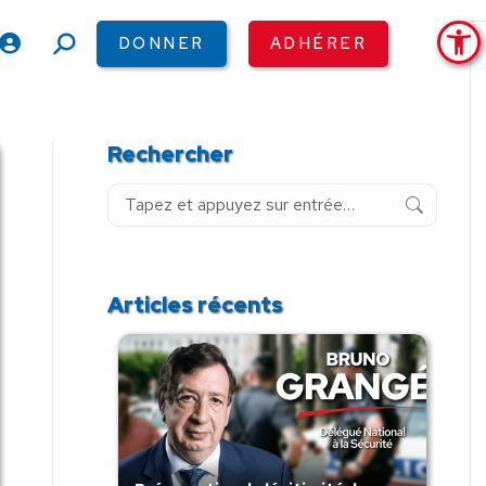
Ouv
DONNER
ADHÉRER
Recherche
:
Rechercher
Recherche
:
Articles récents