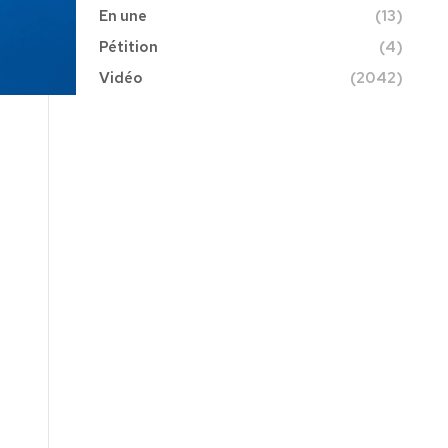
En une
(13)
Pétition
(4)
Vidéo
(2042)