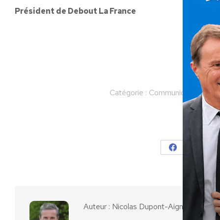
Président de Debout La France
Catégorie :
Communiqués
Par
Partager
Partager
Parta
sur
sur
Facebook
X
Auteur :
Nicolas Dupont-Aignan