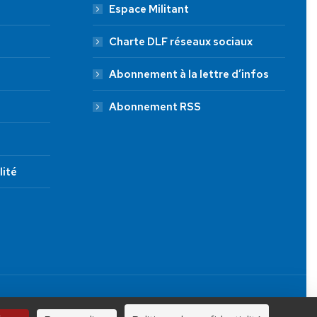
Espace Militant
Charte DLF réseaux sociaux
Abonnement à la lettre d’infos
Abonnement RSS
lité
JE FAIS UN DON À DLF
Tous droits réservés.
100 €
250 €
1000 €