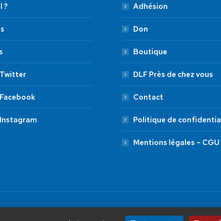
l ?
Adhésion
es
Don
s
Boutique
Twitter
DLF Près de chez vous
 Facebook
Contact
 Instagram
Politique de confidentia
Mentions légales – CGU
by Aryup.com
ADHÉSION
20 €
50 €