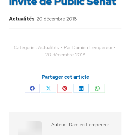
invité de Public Sénat
Actualités
20 décembre 2018
Catégorie :
Actualités
Par
Damien Lempereur
20 décembre 2018
Partager cet article
Partager
Partager
Partager
Partager
Partager
sur
sur
sur
sur
sur
Facebook
X
Pinterest
LinkedIn
WhatsApp
Auteur :
Damien Lempereur