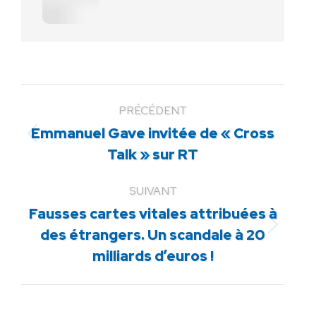
PRÉCÉDENT
Emmanuel Gave invitée de « Cross
Article
Talk » sur RT
précédent
:
SUIVANT
Fausses cartes vitales attribuées à
Article
des étrangers. Un scandale à 20
suivant
milliards d’euros !
: