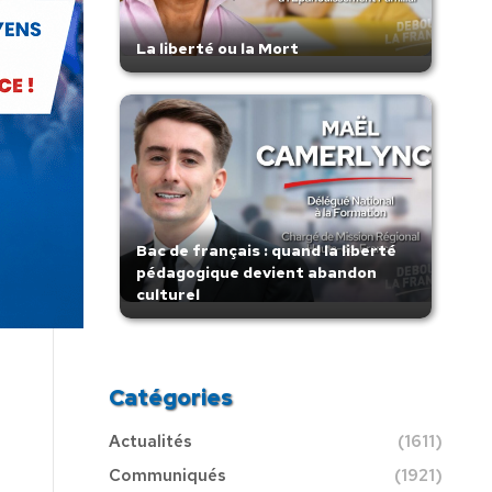
La liberté ou la Mort
Bac de français : quand la liberté
pédagogique devient abandon
culturel
Catégories
Actualités
(1611)
Communiqués
(1921)