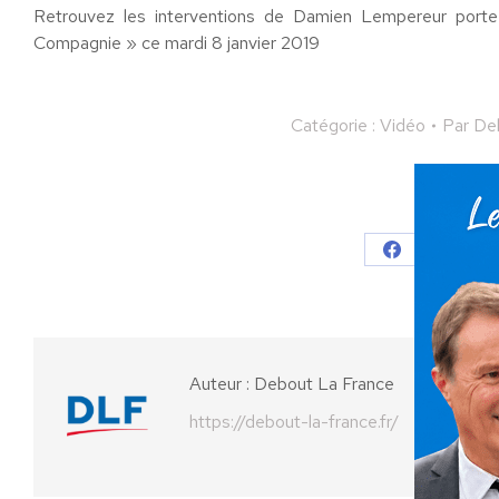
Retrouvez les interventions de Damien Lempereur port
Compagnie » ce mardi 8 janvier 2019
Catégorie :
Vidéo
Par
De
Partager
Partager
Parta
sur
sur
Facebook
X
Auteur :
Debout La France
https://debout-la-france.fr/