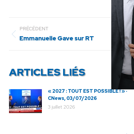
PRÉCÉDENT
Article
Emmanuelle Gave sur RT
précédent
:
ARTICLES LIÉS
« 2027 : TOUT EST POSSIBLE ! » ·
CNews, 03/07/2026
3 juillet 2026