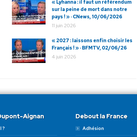
« Lyhanna : il faut un référendum
sur la peine de mort dans notre
pays ! » · CNews, 10/06/2026
11 juin 2026
« 2027 : laissons enfin choisir les
Français ! » · BFMTV, 02/06/26
4 juin 2026
 Dupont-Aignan
Debout la France
l ?
Adhésion