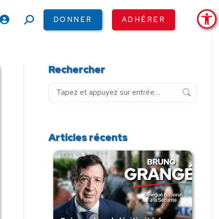
Ouv
DONNER
ADHÉRER
Recherche
:
Rechercher
Recherche
:
Articles récents