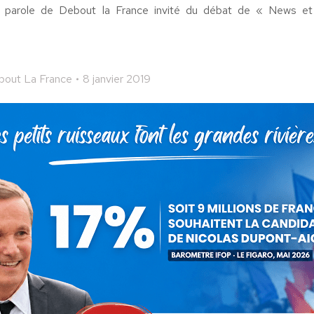
e parole de Debout la France invité du débat de « News et
bout La France
8 janvier 2019
 cet article
ger
Partager
Partager
Partager
sur
sur
sur
Pinterest
LinkedIn
WhatsApp