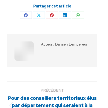
Partager cet article
Partager
Partager
Partager
Partager
Partager
sur
sur
sur
sur
sur
Facebook
X
Pinterest
LinkedIn
WhatsApp
Auteur :
Damien Lempereur
PRÉCÉDENT
Pour des conseillers territoriaux élus
par département qui seraient à la
Article