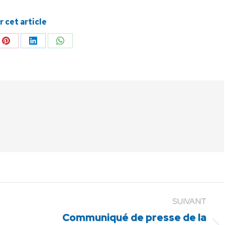
 cet article
ger
Partager
Partager
Partager
sur
sur
sur
Pinterest
LinkedIn
WhatsApp
SUIVANT
Communiqué de presse de la