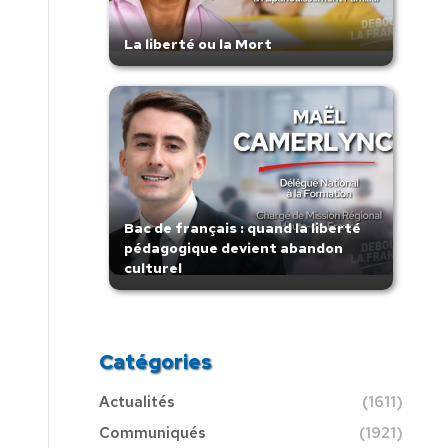
La liberté ou la Mort
Bac de français : quand la liberté
pédagogique devient abandon
culturel
Catégories
Actualités
(1611)
Communiqués
(1921)