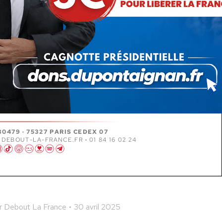
r
Debout La France
30 avril 2025