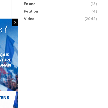
En une
(13)
Pétition
(4)
Vidéo
(2042)
X