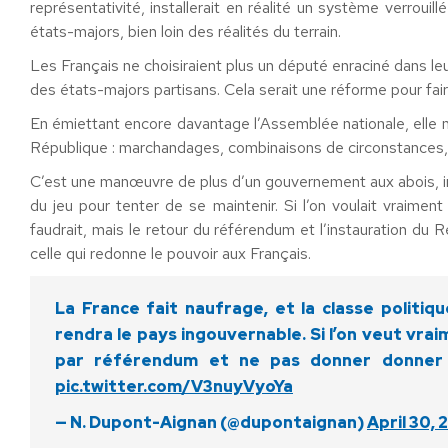
représentativité, installerait en réalité un système verroui
états-majors, bien loin des réalités du terrain.
Les Français ne choisiraient plus un député enraciné dans leu
des états-majors partisans. Cela serait une réforme pour faire
En émiettant encore davantage l’Assemblée nationale, elle nou
République : marchandages, combinaisons de circonstances, pa
C’est une manœuvre de plus d’un gouvernement aux abois, inc
du jeu pour tenter de se maintenir. Si l’on voulait vraiment
faudrait, mais le retour du référendum et l’instauration du R
celle qui redonne le pouvoir aux Français.
La France fait naufrage, et la classe politi
rendra le pays ingouvernable. Si l’on veut vrai
par référendum et ne pas donner donner l
pic.twitter.com/V3nuyVyoYa
— N. Dupont-Aignan (@dupontaignan)
April 30, 