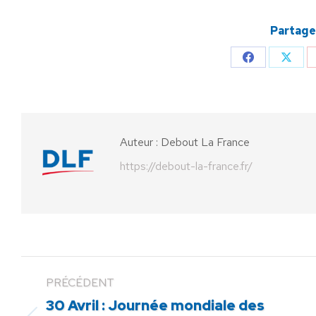
Partager
Partager
Parta
sur
sur
Facebook
X
Auteur :
Debout La France
https://debout-la-france.fr/
PRÉCÉDENT
30 Avril : Journée mondiale des