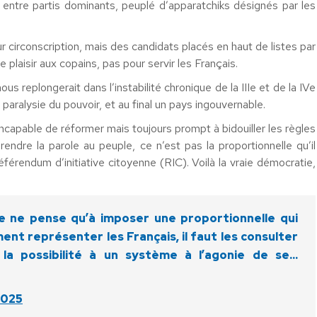
llé entre partis dominants, peuplé d’apparatchiks désignés par les
r circonscription, mais des candidats placés en haut de listes par
 plaisir aux copains, pas pour servir les Français.
s replongerait dans l’instabilité chronique de la IIIe et de la IVe
ralysie du pouvoir, et au final un pays ingouvernable.
apable de réformer mais toujours prompt à bidouiller les règles
 rendre la parole au peuple, ce n’est pas la proportionnelle qu’il
éférendum d’initiative citoyenne (RIC). Voilà la vraie démocratie,
que ne pense qu’à imposer une proportionnelle qui
ment représenter les Français, il faut les consulter
a possibilité à un système à l’agonie de se…
2025