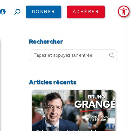
Ouv
DONNER
ADHÉRER
Recherche
:
Rechercher
Recherche
:
Articles récents