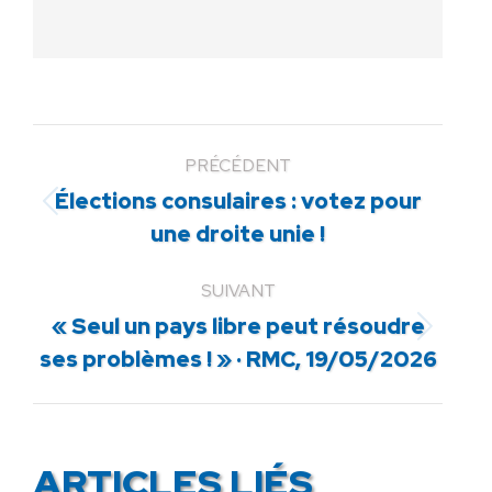
PRÉCÉDENT
Élections consulaires : votez pour
Article
une droite unie !
précédent
:
SUIVANT
« Seul un pays libre peut résoudre
Article
ses problèmes ! » · RMC, 19/05/2026
suivant
:
ARTICLES LIÉS