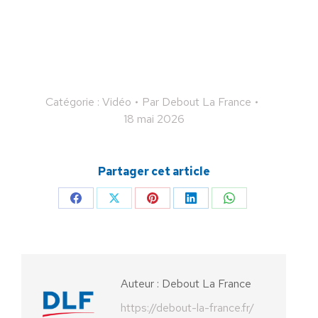
Catégorie :
Vidéo
Par
Debout La France
18 mai 2026
Partager cet article
Partager
Partager
Partager
Partager
Partager
sur
sur
sur
sur
sur
Facebook
X
Pinterest
LinkedIn
WhatsApp
Auteur :
Debout La France
https://debout-la-france.fr/