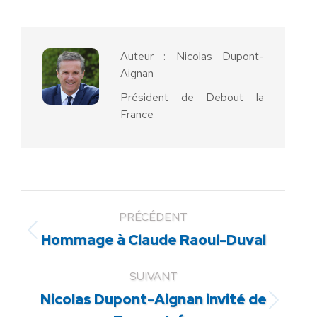
sur
sur
sur
sur
sur
Facebook
X
Pinterest
LinkedIn
WhatsApp
Auteur :
Nicolas Dupont-
Aignan
Président de Debout la
France
PRÉCÉDENT
Article
Hommage à Claude Raoul-Duval
précédent
:
SUIVANT
Nicolas Dupont-Aignan invité de
Article