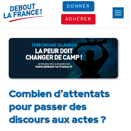
Panneau de gestion des cookies
DONNER
ADHÉRER
Combien d’attentats
pour passer des
discours aux actes ?