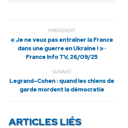
PRÉCÉDENT
« Je ne veux pas entraîner la France
Article
dans une guerre en Ukraine ! » ·
précédent
France Info TV, 26/09/25
:
SUIVANT
Legrand–Cohen : quand les chiens de
Article
garde mordent la démocratie
suivant
:
ARTICLES LIÉS