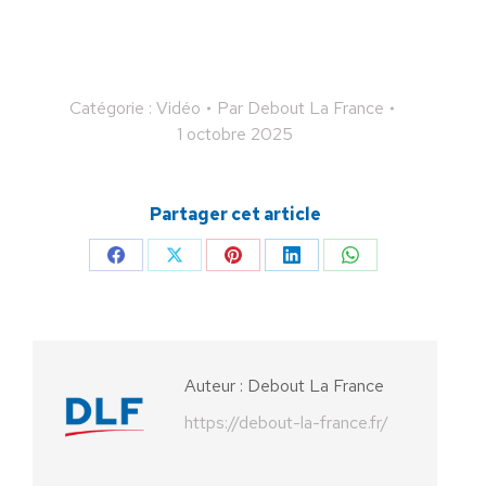
Catégorie :
Vidéo
Par
Debout La France
1 octobre 2025
Partager cet article
Partager
Partager
Partager
Partager
Partager
sur
sur
sur
sur
sur
Facebook
X
Pinterest
LinkedIn
WhatsApp
Auteur :
Debout La France
https://debout-la-france.fr/