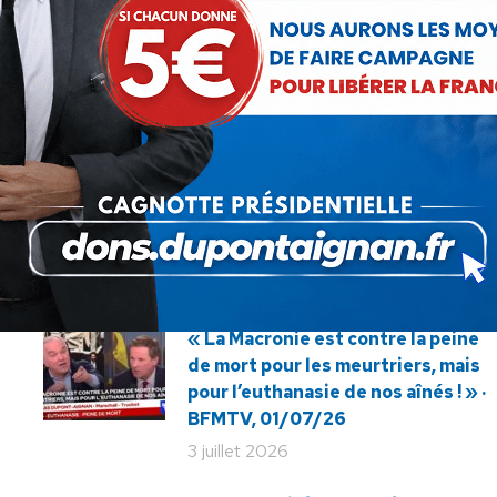
SUIVANT
Conférence de presse du Premier
Article
ministre : l’impuissance de l’Etat
suivant
révélée au grand jour !
:
« La Macronie est contre la peine
de mort pour les meurtriers, mais
pour l’euthanasie de nos aînés ! » ·
BFMTV, 01/07/26
3 juillet 2026