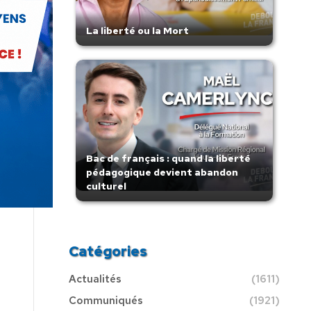
La liberté ou la Mort
Bac de français : quand la liberté
pédagogique devient abandon
culturel
Catégories
Actualités
(1611)
Communiqués
(1921)