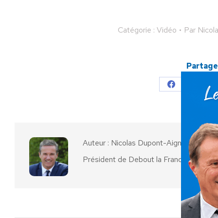
Catégorie :
Vidéo
Par
Nicol
Partager
Partager
Parta
sur
sur
Facebook
X
Auteur :
Nicolas Dupont-Aignan
Président de Debout la France