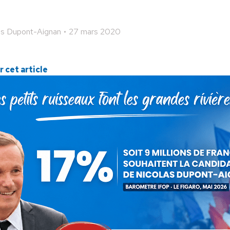
as Dupont-Aignan
27 mars 2020
 cet article
ger
Partager
Partager
Partager
sur
sur
sur
Pinterest
LinkedIn
WhatsApp