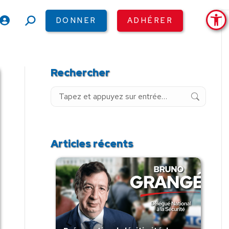
Ouv
DONNER
ADHÉRER
Recherche
:
Rechercher
Recherche
:
Articles récents