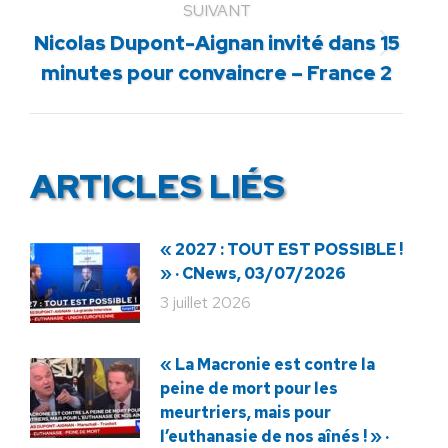
SUIVANT
Nicolas Dupont-Aignan invité dans 15
Article
minutes pour convaincre – France 2
suivant
:
ARTICLES LIÉS
« 2027 : TOUT EST POSSIBLE !
» · CNews, 03/07/2026
3 juillet 2026
« La Macronie est contre la
peine de mort pour les
meurtriers, mais pour
l’euthanasie de nos aînés ! » ·