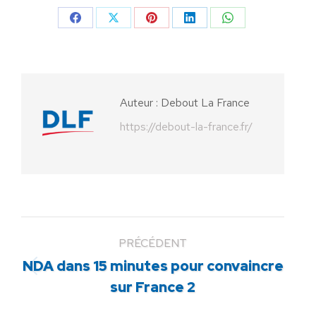
Partager
Partager
Partager
Partager
Partager
sur
sur
sur
sur
sur
Facebook
X
Pinterest
LinkedIn
WhatsApp
Auteur :
Debout La France
https://debout-la-france.fr/
PRÉCÉDENT
NDA dans 15 minutes pour convaincre
Article
sur France 2
précédent
: