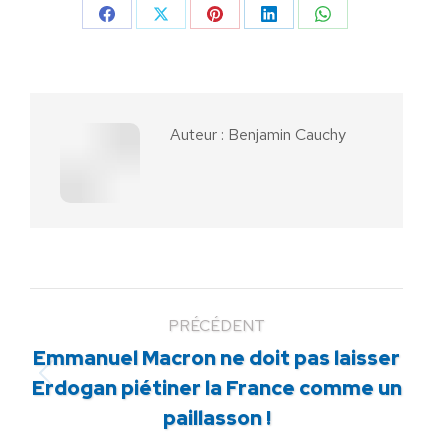
Partager
Partager
Partager
Partager
Partager
sur
sur
sur
sur
sur
Facebook
X
Pinterest
LinkedIn
WhatsApp
Auteur :
Benjamin Cauchy
PRÉCÉDENT
Emmanuel Macron ne doit pas laisser
Article
Erdogan piétiner la France comme un
précédent
paillasson !
: