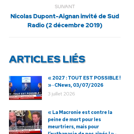
SUIVANT
Nicolas Dupont-Aignan invité de Sud
Article
Radio (2 décembre 2019)
suivant
:
ARTICLES LIÉS
« 2027 : TOUT EST POSSIBLE !
» · CNews, 03/07/2026
3 juillet 2026
« La Macronie est contre la
peine de mort pour les
meurtriers, mais pour
l’euthanasie de nos aînés ! » ·