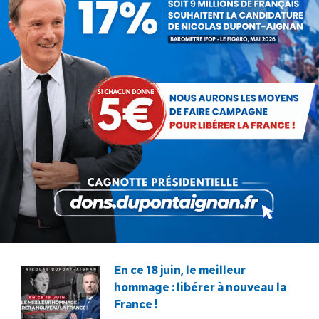
ARTICLES LIÉS
Communiqué : La protection
de nos enfants se joue sur le
terrain !
22 juillet 2026
Communiqué : Corse,
l’engrenage d’une France
fragmentée
26 juin 2026
En ce 18 juin, le meilleur
hommage : libérer à nouveau la
France !