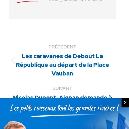
PRÉCÉDENT
Les caravanes de Debout La
Article
République au départ de la Place
précédent
Vauban
:
SUIVANT
Nicolas Dupont-Aignan demande à
X
Article
Benoit Hamon la suppression de la
suivant
réforme des rythmes scolaires
: