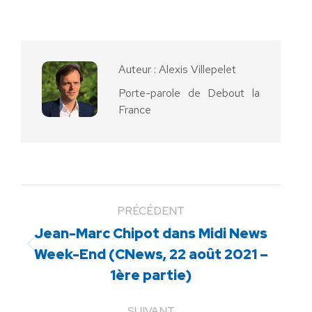
sur
sur
sur
sur
sur
Facebook
X
Pinterest
LinkedIn
WhatsApp
Auteur :
Alexis Villepelet
Porte-parole de Debout la
France
PRÉCÉDENT
Jean-Marc Chipot dans Midi News
Article
Week-End (CNews, 22 août 2021 –
précédent
1ère partie)
:
SUIVANT