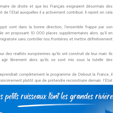
rimaire de droite et que les Français exigeaient désormais des
de l’Etat auxquelles il a activement contribué. Il rejoint en cela
ppé vont dans la bonne direction, l’ensemble frappe par son
ale en proposant 10 000 places supplémentaires alors qu’il en
ratoire sans contrôler nos frontières et mettre définitivement
r des réalités européennes qu’ils ont construit de leur main. Ils
 agir librement alors qu’ils se sont mis sous la tutelle des
l reprendrait complètement le programme de Debout la France, il
r sincèrement plutôt que de prétendre reconstruire demain l’Etat