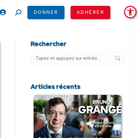
Ouv
DONNER
ADHÉRER
Recherche
:
Rechercher
Recherche
:
Articles récents