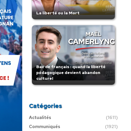
La liberté ou la Mort
Bac de français : quand la liberté
pédagogique devient abandon
culturel
Catégories
Actualités
(1611)
Communiqués
(1921)