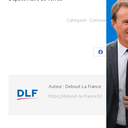
Catégorie :
Communiqués
Pa
Partager
Partager
Parta
sur
sur
Facebook
X
Auteur :
Debout La France
https://debout-la-france.fr/