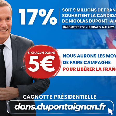
r
Debout La France
3 janvier 2016
 cet article
ger
Partager
Partager
Partager
sur
sur
sur
Pinterest
LinkedIn
WhatsApp