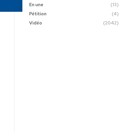
En une
(13)
Pétition
(4)
Vidéo
(2042)