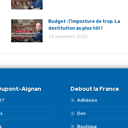
Budget : l’imposture de trop. La
destitution au plus tôt !
24 novembre 2025
 Dupont-Aignan
Debout la France
l ?
Adhésion
es
Don
s
Boutique