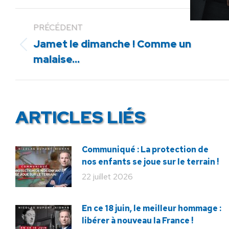
PRÉCÉDENT
Jamet le dimanche ! Comme un
Article
malaise…
précédent
:
ARTICLES LIÉS
Communiqué : La protection de
nos enfants se joue sur le terrain !
22 juillet 2026
En ce 18 juin, le meilleur hommage :
libérer à nouveau la France !