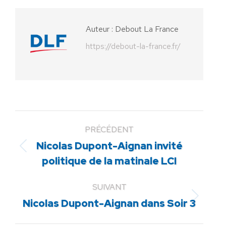
Facebook
X
Pinterest
LinkedIn
WhatsApp
Auteur :
Debout La France
https://debout-la-france.fr/
PRÉCÉDENT
Nicolas Dupont-Aignan invité
Article
politique de la matinale LCI
précédent
:
SUIVANT
Article
Nicolas Dupont-Aignan dans Soir 3
suivant
: