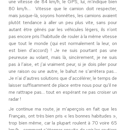
une vitesse de 84 km/h, le GPS, lui, m’indique bien
80 km/h… Vitesse que le camion doit respecter,
mais jusque-là, soyons honnêtes, les camions avaient
plutôt tendance à aller un peu plus vite, sans pour
autant être gênés par les véhicules légers, ils n’ont
pas encore pris l’habitude de rouler à la même vitesse
que tout le monde (qui est normalement la leur, on
est bien d’accord) ! Je ne suis pourtant pas une
peureuse au volant, mais là, sincèrement, je ne suis
pas à l’aise, et j’ai vraiment peur, si je dois piler pour
une raison ou une autre, le bahut ne s’arrêtera pas…
Je n’ai d’autres solutions que d’accélérer, le temps de
laisser suffisamment de place entre nous pour qu’il ne
me rattrape pas… tout en espérant ne pas croiser un
radar !
Je continue ma route, je m’aperçois en fait que les
Français, ont très bien pris « les bonnes habitudes »,
trop bien même, car la plupart roulent à 70 voire 65
km/h… comment s’étonner ensuite de voir les routiers