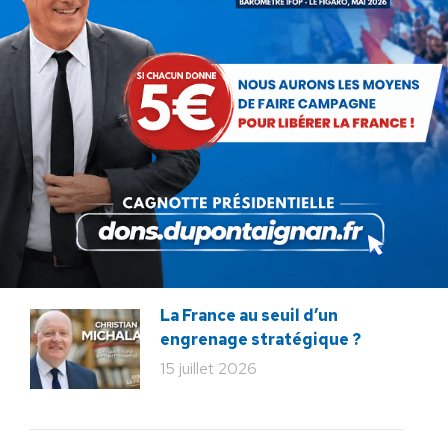
29 juillet 2026
La liberté ou la Mort
20 juillet 2026
Bac de français : quand la
liberté pédagogique devient
abandon culturel
18 juillet 2026
La France au seuil d’un
engrenage stratégique ?
15 juillet 2026