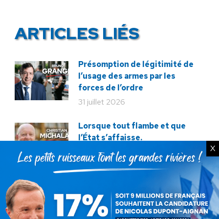
ARTICLES LIÉS
Présomption de légitimité de
l’usage des armes par les
forces de l’ordre
31 juillet 2026
Lorsque tout flambe et que
l’État s’affaisse.
X
30 juillet 2026
Zinedine Zidane, le retour du
héros : la France confie son
destin à sa plus grande
légende