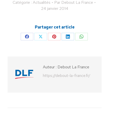
Catégorie :
Actualités
Par
Debout La France
24 janvier 2014
Partager cet article
Partager
Partager
Partager
Partager
Partager
sur
sur
sur
sur
sur
Facebook
X
Pinterest
LinkedIn
WhatsApp
Auteur :
Debout La France
https://debout-la-france.fr/