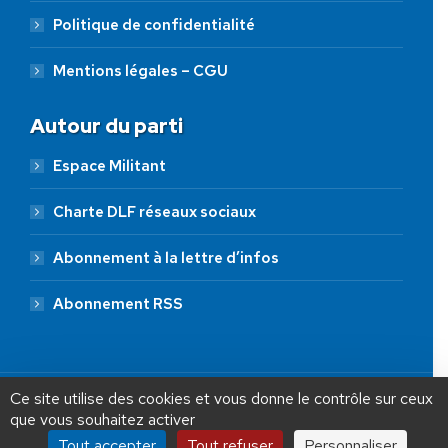
Politique de confidentialité
Mentions légales – CGU
Autour du parti
Espace Militant
Charte DLF réseaux sociaux
Abonnement à la lettre d’infos
Abonnement RSS
AIDEZ NOUS À
LIBÉRER LA FRANCE
JE FAIS UN DON À DLF
Ce site utilise des cookies et vous donne le contrôle sur ceux
que vous souhaitez activer
ADHÉSION
20 €
50 €
100 €
Tout accepter
Tout refuser
Personnaliser