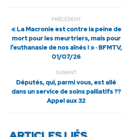
PRÉCÉDENT
« La Macronie est contre la peine de
mort pour les meurtriers, mais pour
Article
l’euthanasie de nos aînés ! » · BFMTV,
précédent
01/07/26
:
SUIVANT
Députés, qui, parmi vous, est allé
Article
dans un service de soins palliatifs ??
suivant
Appel aux 32
:
ARTICLES LIÉS