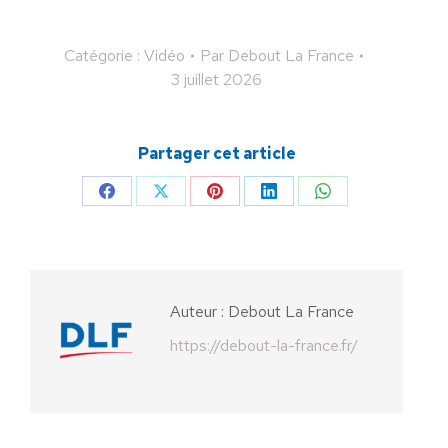
Catégorie :
Vidéo
Par
Debout La France
3 juillet 2026
Partager cet article
Partager
Partager
Partager
Partager
Partager
sur
sur
sur
sur
sur
Facebook
X
Pinterest
LinkedIn
WhatsApp
Auteur :
Debout La France
https://debout-la-france.fr/