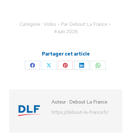
Catégorie :
Vidéo
Par
Debout La France
4 juin 2026
Partager cet article
Partager
Partager
Partager
Partager
Partager
sur
sur
sur
sur
sur
Facebook
X
Pinterest
LinkedIn
WhatsApp
Auteur :
Debout La France
https://debout-la-france.fr/