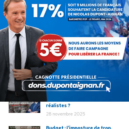
26 juin 2026
En ce 18 juin, le meilleur
hommage : libérer à nouveau la
France !
18 juin 2026
Macron veut tuer notre
élevage !
12 décembre 2025
Service militaire : à quand des
mesures sérieuses et
réalistes ?
28 novembre 2025
Budget : l’imposture de trop.