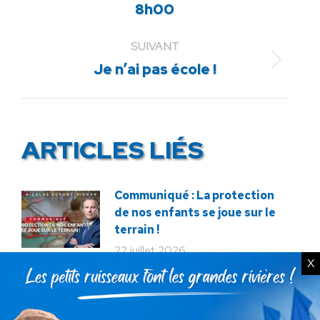
précédent
8h00
:
SUIVANT
Article
Je n’ai pas école !
suivant
:
ARTICLES LIÉS
Communiqué : La protection
de nos enfants se joue sur le
terrain !
22 juillet 2026
X
Communiqué : Corse,
l’engrenage d’une France
fragmentée