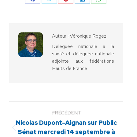
Partager
Partager
Partager
Partager
Partager
sur
sur
sur
sur
sur
Facebook
X
Pinterest
LinkedIn
WhatsApp
Auteur :
Véronique Rogez
Déléguée nationale à la
santé et déléguée nationale
adjointe aux fédérations
Hauts de France
PRÉCÉDENT
Nicolas Dupont-Aignan sur Public
Article
Sénat mercredi 14 septembre à