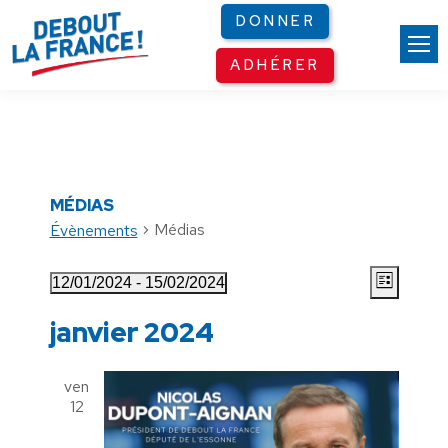
Panneau de gestion des cookies
DONNER
ADHÉRER
MÉDIAS
Médias
Évènements
NAV
ÉVÈNEMENTS
Navi
12/01/2024
 - 
15/02/2024
Liste
Sélectionnez
de
PAR
janvier 2024
une
vues
date.
CON
Évè
ven
12