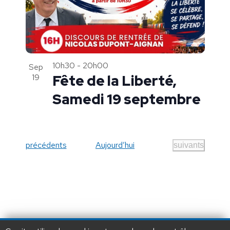
10h30
-
20h00
Sep
19
Fête de la Liberté,
Samedi 19 septembre
Évènements
précédents
Aujourd’hui
Évènements
suivants