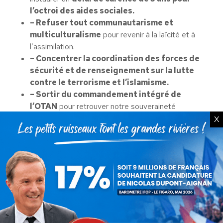
l’octroi des aides sociales.
– Refuser tout communautarisme et
multiculturalisme
pour revenir à la laïcité et à
l’assimilation.
– Concentrer la coordination des forces de
sécurité et de renseignement sur la lutte
contre le terrorisme et l’islamisme.
– Sortir du commandement intégré de
l’OTAN
pour retrouver notre souveraineté
militaire et organiser une coordination de défense
X
européenne coordonnée par la France.
– Diversifier les programmes européens
d’équipement pour les armées nationales
pour assurer notre indépendance.
–
Afin de stopper l’immigration massive des pays
africains,
conditionner un plan de
développement agricole et économique
durable du continent au maintien des