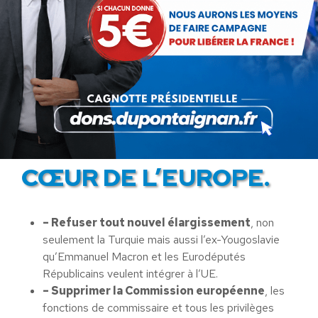
habitants dans leur pays respectif.
II) PLACER LES
DÉMOCRATIES
NATIONALES AU
CŒUR DE L’EUROPE.
– Refuser tout nouvel élargissement
, non
seulement la Turquie mais aussi l’ex-Yougoslavie
qu’Emmanuel Macron et les Eurodéputés
Républicains veulent intégrer à l’UE.
– Supprimer la Commission européenne
, les
fonctions de commissaire et tous les privilèges