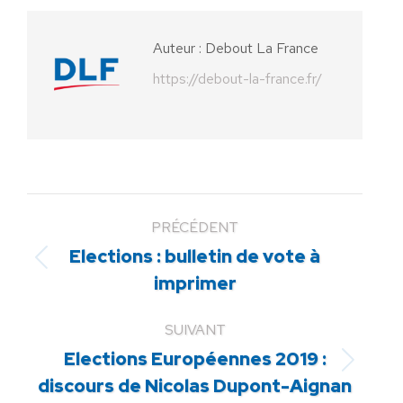
Facebook
X
Pinterest
LinkedIn
WhatsApp
Auteur :
Debout La France
https://debout-la-france.fr/
PRÉCÉDENT
Elections : bulletin de vote à
Article
imprimer
précédent
:
SUIVANT
Elections Européennes 2019 :
Article
discours de Nicolas Dupont-Aignan
suivant